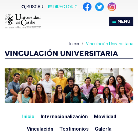
Nota:
BUSCAR
DIRECTORIO
este
sitio
MENU
web
incluye
un
Inicio
Vinculación Universitaria
sistema
VINCULACIÓN UNIVERSITARIA
de
accesibilidad.
Inicio
Internacionalización
Movilidad
Vinculación
Testimonios
Galería