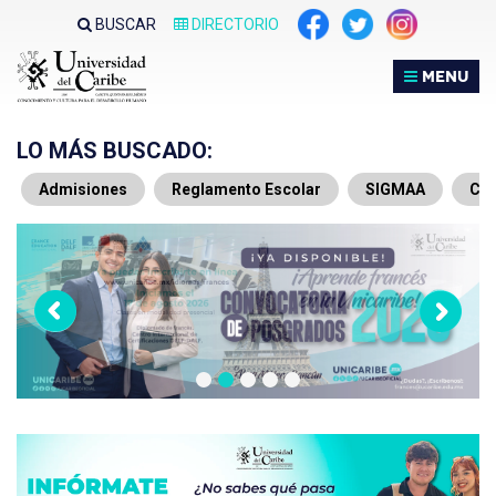
Nota:
BUSCAR
DIRECTORIO
este
sitio
MENU
web
incluye
un
LO MÁS BUSCADO:
sistema
Admisiones
Reglamento Escolar
SIGMAA
Che
de
accesibilidad.