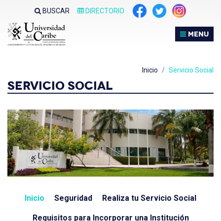
Nota:
BUSCAR
DIRECTORIO
este
sitio
MENU
web
incluye
un
Inicio
Servicio Social
sistema
SERVICIO SOCIAL
de
accesibilidad.
Inicio
Seguridad
Realiza tu Servicio Social
Requisitos para Incorporar una Institución