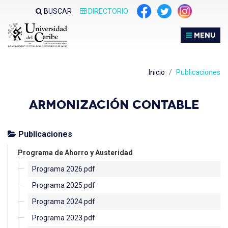
Nota:
BUSCAR
DIRECTORIO
este
sitio
MENU
web
incluye
un
Inicio
Publicaciones
sistema
de
ARMONIZACIÓN CONTABLE
accesibilidad.
Publicaciones
Programa de Ahorro y Austeridad
Programa 2026.pdf
Programa 2025.pdf
Programa 2024.pdf
Programa 2023.pdf