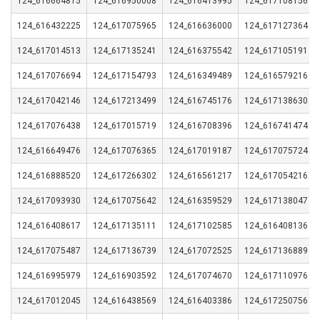
124_616664815
124_616950008
124_616413995
124_617108156
124_616432225
124_617075965
124_616636000
124_617127364
124_617014513
124_617135241
124_616375542
124_617105191
124_617076694
124_617154793
124_616349489
124_616579216
124_617042146
124_617213499
124_616745176
124_617138630
124_617076438
124_617015719
124_616708396
124_616741474
124_616649476
124_617076365
124_617019187
124_617075724
124_616888520
124_617266302
124_616561217
124_617054216
124_617093930
124_617075642
124_616359529
124_617138047
124_616408617
124_617135111
124_617102585
124_616408136
124_617075487
124_617136739
124_617072525
124_617136889
124_616995979
124_616903592
124_617074670
124_617110976
124_617012045
124_616438569
124_616403386
124_617250756