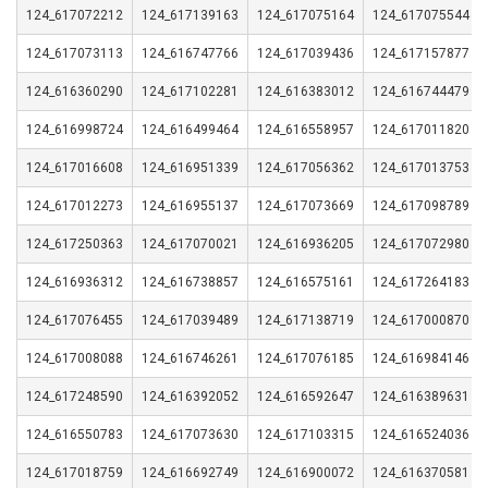
124_617072212
124_617139163
124_617075164
124_617075544
124_617073113
124_616747766
124_617039436
124_617157877
124_616360290
124_617102281
124_616383012
124_616744479
124_616998724
124_616499464
124_616558957
124_617011820
124_617016608
124_616951339
124_617056362
124_617013753
124_617012273
124_616955137
124_617073669
124_617098789
124_617250363
124_617070021
124_616936205
124_617072980
124_616936312
124_616738857
124_616575161
124_617264183
124_617076455
124_617039489
124_617138719
124_617000870
124_617008088
124_616746261
124_617076185
124_616984146
124_617248590
124_616392052
124_616592647
124_616389631
124_616550783
124_617073630
124_617103315
124_616524036
124_617018759
124_616692749
124_616900072
124_616370581