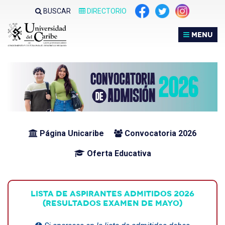
Nota:
BUSCAR
DIRECTORIO
este
sitio
MENU
web
incluye
un
sistema
de
accesibilidad.
Página Unicaribe
Convocatoria 2026
Oferta Educativa
LISTA DE ASPIRANTES ADMITIDOS 2026
(RESULTADOS EXAMEN DE MAYO)