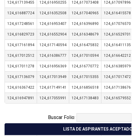
124_617139455
124_616950255
124_617073408
124_617097896
124_616887724
124_616352508
124_617040965
124_616415578
124_617248561
124_616953407
124_616396890
124_617076570
124_616829723
124_616552904
124_616348679
124_616529701
124_617161894
124_617140594
124_616475832
124_616411135
124_617012512
124_616386777
124_617010594
124_616642212
124_617011278
124_616956369
124_616770772
124_616385979
124_617136079
124_617013949
124_617015355
124_617017472
124_616367422
124_617149141
124_616856518
124_617138676
124_616947891
124_617055991
124_617138483
124_616579552
Buscar Folio:
LISTA DE ASPIRANTES ACEPTADOS