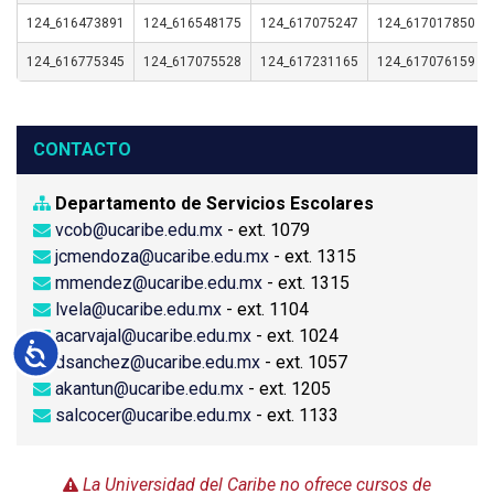
124_616473891
124_616548175
124_617075247
124_617017850
124_616775345
124_617075528
124_617231165
124_617076159
CONTACTO
Departamento de Servicios Escolares
vcob@ucaribe.edu.mx
- ext. 1079
jcmendoza@ucaribe.edu.mx
- ext. 1315
mmendez@ucaribe.edu.mx
- ext. 1315
lvela@ucaribe.edu.mx
- ext. 1104
acarvajal@ucaribe.edu.mx
- ext. 1024
Accesibilidad
dsanchez@ucaribe.edu.mx
- ext. 1057
akantun@ucaribe.edu.mx
- ext. 1205
salcocer@ucaribe.edu.mx
- ext. 1133
La Universidad del Caribe no ofrece cursos de