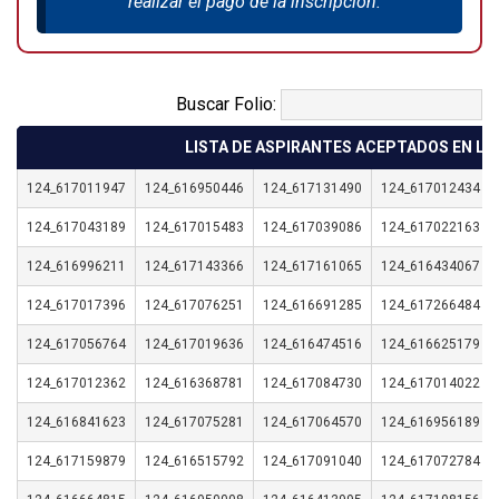
realizar el pago de la inscripción.
Buscar Folio:
LISTA DE ASPIRANTES ACEPTADOS EN LA
124_617011947
124_616950446
124_617131490
124_617012434
124_617043189
124_617015483
124_617039086
124_617022163
124_616996211
124_617143366
124_617161065
124_616434067
124_617017396
124_617076251
124_616691285
124_617266484
124_617056764
124_617019636
124_616474516
124_616625179
124_617012362
124_616368781
124_617084730
124_617014022
124_616841623
124_617075281
124_617064570
124_616956189
124_617159879
124_616515792
124_617091040
124_617072784