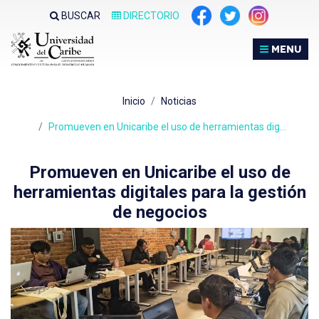
Nota:
BUSCAR
DIRECTORIO
este
sitio
MENU
web
incluye
un
Inicio
Noticias
sistema
de
Promueven en Unicaribe el uso de herramientas dig…
accesibilidad.
Promueven en Unicaribe el uso de
herramientas digitales para la gestión
de negocios