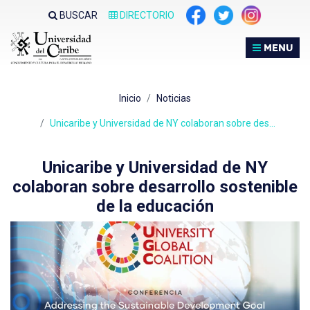
Nota:
BUSCAR
DIRECTORIO
este
sitio
MENU
web
incluye
un
Inicio
Noticias
sistema
de
Unicaribe y Universidad de NY colaboran sobre des…
accesibilidad.
Unicaribe y Universidad de NY
colaboran sobre desarrollo sostenible
de la educación