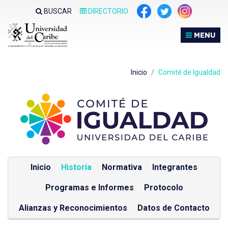
Nota:
BUSCAR
DIRECTORIO
este
sitio
MENU
web
incluye
un
Inicio
Comité de Igualdad
sistema
de
accesibilidad.
Inicio
Historia
Normativa
Integrantes
Programas e Informes
Protocolo
Alianzas y Reconocimientos
Datos de Contacto