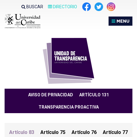
Nota:
BUSCAR
DIRECTORIO
este
sitio
MENU
web
incluye
un
sistema
de
accesibilidad.
AVISO DE PRIVACIDAD
ARTÍCULO 131
TRANSPARENCIA PROACTIVA
Artículo 83
Artículo 75
Artículo 76
Artículo 77