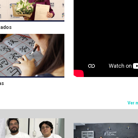
rados
as
Ver 