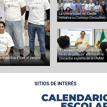
La Universidad del Caribe
renueva su Consejo Consultivo
“El verdadero peligro de la IA
no es de película” afirma en la
e Industria 4.0 en el Verano
Unicaribe experto de la UNAM
SITIOS DE INTERÉS