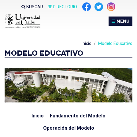
Nota:
BUSCAR
DIRECTORIO
este
sitio
MENU
web
incluye
un
Inicio
Modelo Educativo
sistema
MODELO EDUCATIVO
de
accesibilidad.
Inicio
Fundamento del Modelo
Operación del Modelo