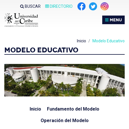
Nota:
BUSCAR
DIRECTORIO
este
sitio
MENU
web
incluye
un
Inicio
Modelo Educativo
sistema
MODELO EDUCATIVO
de
accesibilidad.
Inicio
Fundamento del Modelo
Operación del Modelo