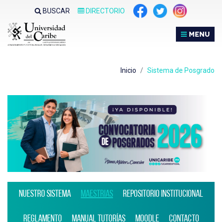
Nota:
BUSCAR
DIRECTORIO
este
sitio
MENU
web
incluye
un
Inicio
Sistema de Posgrado
sistema
de
accesibilidad.
Nuestro Sistema
Maestrias
Repositorio Institucional
Reglamento
Manual Tutorías
Moodle
Contacto